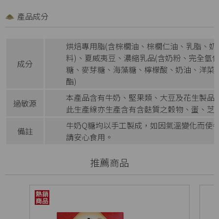
產品成分
烘焙專用脂(含棕櫚油、棕櫚仁油、乳脂、
料)、夏威夷豆、濃縮乳品(含奶粉、完全氫
成分
糖、麥芽糖、海藻糖、檸檬酸、奶油、洋菜
酯)
本產品含有牛奶、堅果類、大豆及花生製品
過敏源
此生產線亦生產含有含麩質之穀物、蛋、芝
牛奶Q糖均以手工製成，如因氣溫變化而使
備註
請安心食用。
推薦商品