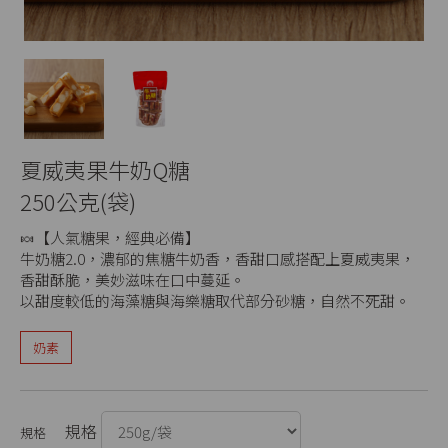
夏威夷果牛奶Q糖
250公克(袋)
🍬【人氣糖果，經典必備】
牛奶糖2.0，濃郁的焦糖牛奶香，香甜口感搭配上夏威夷果，
香甜酥脆，美妙滋味在口中蔓延。
以甜度較低的海藻糖與海樂糖取代部分砂糖，自然不死甜。
奶素
規格