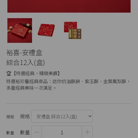
裕喜-安禮盒
綜合12入(盒)
🏆【特選經典，精緻美饌】
特選裕珍馨經典商品：迷你奶油酥餅、紫玉酥、金賞鳳梨酥，
多重經典美味一次滿足。
規格
數量