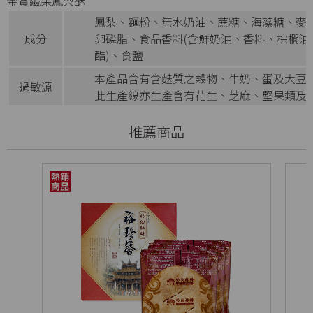
金賞纖果鳳梨酥
鳳梨、麵粉、無水奶油、蔗糖、海藻糖、麥
成分
卵磷脂、食品香料(含鮮奶油、香料、棕櫚
酯)、食鹽
本產品含有含麩質之穀物、牛奶、蛋及大豆
過敏源
此生產線亦生產含有花生、芝麻、堅果類及
推薦商品