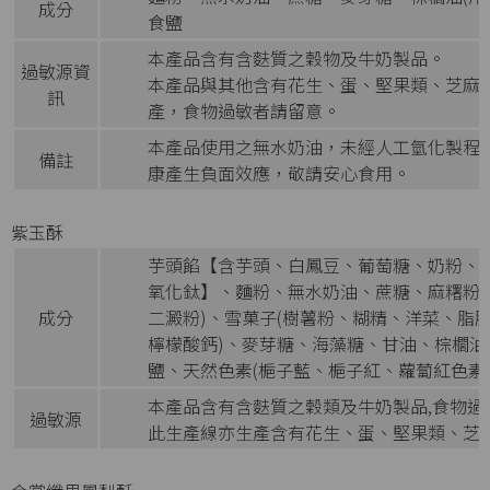
成分
食鹽
本產品含有含麩質之穀物及牛奶製品。
過敏源資
本產品與其他含有花生、蛋、堅果類、芝麻
訊
產，食物過敏者請留意。
本產品使用之無水奶油，未經人工氫化製程
備註
康產生負面效應，敬請安心食用。
紫玉酥
芋頭餡【含芋頭、白鳳豆、葡萄糖、奶粉、甜味
氧化鈦】、麵粉、無水奶油、蔗糖、麻糬粉
成分
二澱粉)、雪菓子(樹薯粉、糊精、洋菜、脂
檸檬酸鈣)、麥芽糖、海藻糖、甘油、棕櫚油
鹽、天然色素(梔子藍、梔子紅、蘿蔔紅色素
本產品含有含麩質之穀類及牛奶製品,食物過
過敏源
此生產線亦生產含有花生、蛋、堅果類、芝