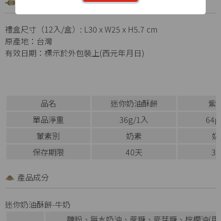
產品規格
禮盒尺寸（12入/盒）: L30 x W25 x H5.7 cm
原產地：台灣
有效日期：標示於外包裝上(西元年月日)
品名
迷你奶油酥餅
紫
單品淨重
36g/1入
64g
葷素別
奶素
奶
保存期限
40天
3
產品成分
迷你奶油酥餅-牛奶
麵粉、無水奶油、蔗糖、麥芽糖、棕櫚油(用