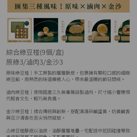
Next
綜合綠豆椪(9個/盒)
原綠3/滷肉3/金沙3
原味綠豆椪｜手工擀製的層層酥皮，包裹擁有顆粒口感的細緻
綠豆餡，用熟悉的味道療癒人心，帶來最溫暖的節日問候。
滷肉綠豆椪｜使用國產三久無毒豬自製滷肉，尺寸縮小響應現
代輕食文化，輕巧無負擔。
金沙綠豆椪｜揉合傳統與創新，搭配滿滿碎鹹蛋黃，奶黃鹹香
與豆沙清香在舌尖悄然綻放。
⚠️綠豆椪酥皮以油皮、油酥層層堆疊，宅配途中若因碰撞導致
表皮脫落屬正常現象，不影響風味。