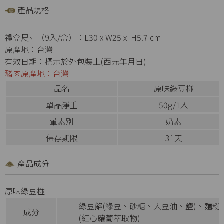
產品規格
禮盒尺寸（9入/盒）：L30 x W25 x H5.7 cm
原產地：台灣
有效日期：標示於外包裝上(西元年月日)
豬肉原產地：台灣
品名
原味綠豆椪
單品淨重
50g/1入
葷素別
奶素
保存期限
31天
產品成分
原味綠豆椪
綠豆餡(綠豆、砂糖、大豆油、鹽)、麵粉
成分
(紅心蘿蔔萃取物)