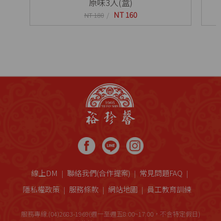
原味3入(盒)
NT 160
NT 180
線上DM
聯絡我們(合作提案)
常見問題FAQ
隱私權政策
服務條款
網站地圖
員工教育訓練
服務專線:(04)2683-1969(週一至週五8:00~17:00，不含特定假日)