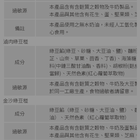
本產品含有含麩質之穀物及牛奶製品。
過敏源
本產品與其他含有花生、蛋、堅果類、芝
本產品使用之無水奶油，未經人工氫化製
備註
心食用。
滷肉綠豆椪
綠豆餡(綠豆、砂糖、大豆油、鹽)、麵
芷、山奈、草菓、茴香、丁香)、海藻糖
成分
料(中鏈三酸甘油酯、香料)、胡椒粉(
當歸)、天然色素(紅心蘿蔔萃取物)
本產品含有含麩質之穀物、牛奶及大豆製
過敏源
於同一工廠生產，食物過敏者請留意。
金沙綠豆椪
綠豆餡（綠豆、砂糖、大豆油、鹽）、麵
成分
油）、天然色素（紅心蘿蔔萃取物）
本產品含有含麩質之穀物、牛奶及蛋製品
過敏源
本產品與其他含有花生、堅果類、芝麻、