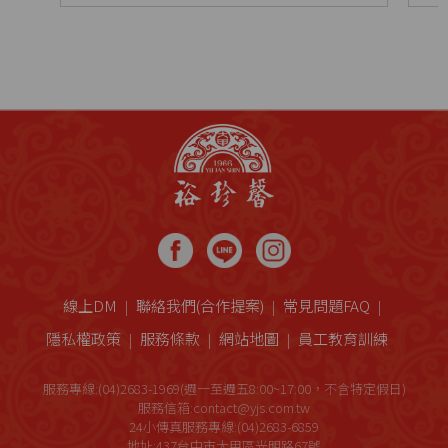
線上DM
聯絡我們(合作提案)
常見問題FAQ
隱私權政策
服務條款
網站地圖
員工教育訓練
服務專線:(04)2683-1969(週一至週五8:00~17:00，不含特定假日)
服務信箱:contact@yjs.com.tw
24小傳真服務專線:(04)2683-6859
地址:437台中市大甲區光明路67號