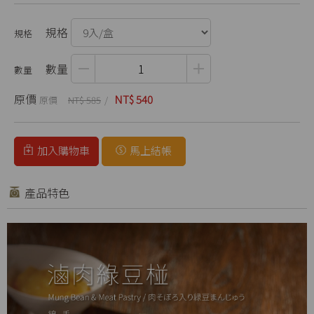
規格
數量
原價
NT$ 540
NT$ 585
加入購物車
馬上結帳
產品特色