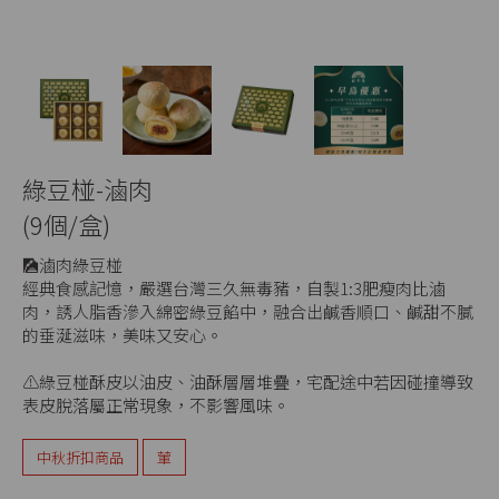
綠豆椪-滷肉
(9個/盒)
🎑滷肉綠豆椪
經典食感記憶，嚴選台灣三久無毒豬，自製1:3肥瘦肉比滷
肉，誘人脂香滲入綿密綠豆餡中，融合出鹹香順口、鹹甜不膩
的垂涎滋味，美味又安心。
⚠️綠豆椪酥皮以油皮、油酥層層堆疊，宅配途中若因碰撞導致
表皮脫落屬正常現象，不影響風味。
中秋折扣商品
葷