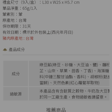
禮盒尺寸（9入/盒）：L30 x W25 x H5.7 cm
單品淨重：65g/1入
葷素別：葷
原產地：台灣
保存期限：31天
有效日期：標示於外包裝上(西元年月日)
豬肉原產地 : 台灣
產品成分
綠豆餡(綠豆、砂糖、大豆油、鹽)、麵
芷、山奈、草菓、茴香、丁香)、海藻糖
成分
料(中鏈三酸甘油酯、香料)、胡椒粉(
當歸)、天然色素(紅心蘿蔔萃取物)
本產品含有含麩質之穀物、牛奶及大豆製
過敏源
於同一工廠生產，食物過敏者請留意。
推薦商品