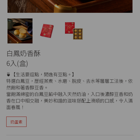
白鳳奶香酥
6入(盒)
🍵【生活要逗點，閒逸有豆點。】
特選白鳳豆，歷經蒸煮、水磨、脫皮、去水等層層工法後，依
然飽和著香醇豆香。
當飽滿綿密的白鳳豆餡中融入天然奶油，入口後濃醇豆香和奶
香在口中相交融，美妙和諧的滋味搭配上滑順的口感，令人滿
面春風！
奶蛋素