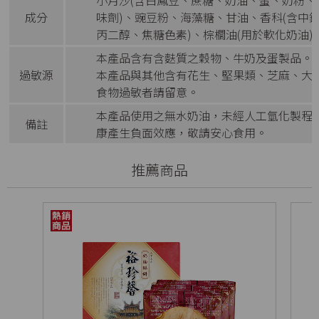
小月沙(含白鳳豆、蔗糖、奶油、蛋、奶粉、鹽
成分
味劑)、豌豆粉、海藻糖、甘油、香科(含中
丙二醇、焦糖色素)、棕櫚油(用於軟化奶油)
本產品含有含麩質之穀物、牛奶及蛋製品。
過敏源
本產品與其他含有花生、堅果類、芝麻、大
食物過敏者請留意。
本產品使用之無水奶油，未經人工氫化製程
備註
康產生負面效應，敬請安心食用。
推薦商品