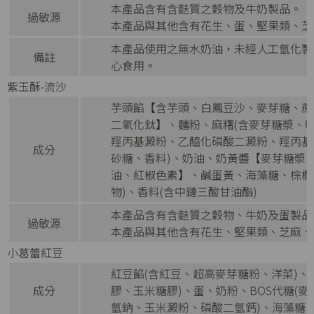
本產品含有含麩質之穀物及牛奶製品。
過敏源
本產品與其他含有花生、蛋、堅果類、芝
本產品使用之無水奶油，未經人工氫化製
備註
心食用。
紫玉酥-流沙
芋頭餡【含芋頭、白鳳豆沙、麥芽糖、蔗糖
二氧化鈦】、麵粉、麻糬(含麥芽糖漿、
羥丙基澱粉、乙醯化磷酸二澱粉、羥丙基
成分
砂糖、香料)、奶油、奶黃醬【麥芽糖漿、
油、紅椒色素】、鹹蛋黃、海藻糖、棕櫚
物)、香料(含中鏈三酸甘油酯)
本產品含有含麩質之穀物、牛奶及蛋製品
過敏源
本產品與其他含有花生、堅果類、芝麻、
小葛蕾紅豆
紅豆餡(含紅豆、超高麥芽糖粉、洋菜)、
成分
膠、玉米糖膠)、蛋、奶粉、BOS代糖(
氫鈉、玉米澱粉、磷酸二氫鈣)、海藻糖、