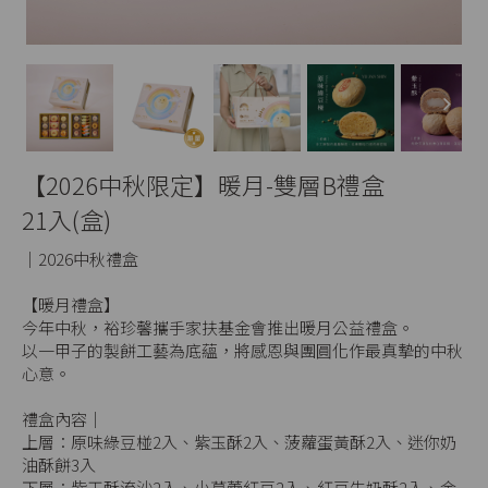
Next
【2026中秋限定】暖月-雙層B禮盒
21入(盒)
｜2026中秋禮盒
【暖月禮盒】
今年中秋，裕珍馨攜手家扶基金會推出暖月公益禮盒。
以一甲子的製餅工藝為底蘊，將感恩與團圓化作最真摯的中秋
心意。
禮盒內容｜
上層：原味綠豆椪2入、紫玉酥2入、菠蘿蛋黃酥2入、迷你奶
油酥餅3入
下層：紫玉酥流沙2入、小葛蕾紅豆2入、紅豆牛奶酥2入、金