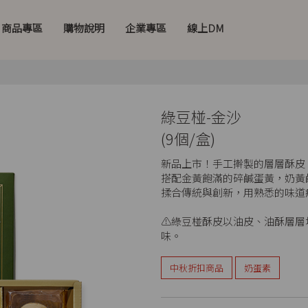
商品專區
購物說明
企業專區
線上DM
綠豆椪-金沙
(9個/盒)
新品上市！手工擀製的層層酥皮
搭配金黃飽滿的碎鹹蛋黃，奶黃
揉合傳統與創新，用熟悉的味道
⚠️綠豆椪酥皮以油皮、油酥層
味。
中秋折扣商品
奶蛋素