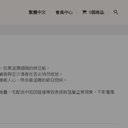
繁體中文
會員中心
0
個商品
，包裹溫潤細緻的綠豆餡，
鹹香與豆沙清香在舌尖悄然綻放。
療癒人心，帶來最溫暖的節日問候。
層堆疊，宅配途中若因碰撞導致表皮脫落屬正常現象，不影響風