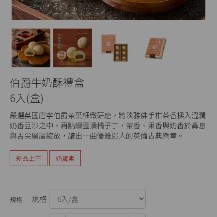
伯爵牛奶酥禮盒
6入(盒)
嚴選英國唐寧伯爵茶葉細緻研磨，將淡雅佛手柑茶香揉入溫潤
奶香豆沙之中，再點綴蜜漬橘子丁，茶香、果香與奶香於鼻息
與舌尖層層綻放，譜出一曲優雅迷人的英倫古典樂章。
新品上市
奶蛋素
規格