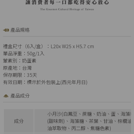
產品規格
禮盒尺寸（6入/盒）：L20x W25 x H5.7 cm
單品淨重：50g/1入
葷素別：奶蛋素
原產地：台灣
保存期限：35天
有效日期：標示於外包裝上(西元年月日)
產品成分
小月沙(白鳳豆、蔗糖、奶油、蛋、海藻糖
成分
(甜味劑)、海藻糖、茶葉、甘油、棕櫚油
油萃取物、丙二醇、焦糖色素)