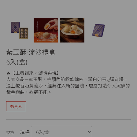
紫玉酥-流沙禮盒
6入(盒)
🔥【王者歸來，濃情再現】
人氣商品—紫玉酥，芋頭內餡鬆軟綿密、潔白如玉Q彈麻糬，
遇上鹹香奶黃流沙，經典注入新的靈魂，層層打造令人沉醉的
紫金戀曲，欲罷不能。
奶蛋素
規格