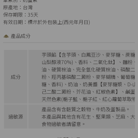
原產地：台灣
保存期限：35天
有效日期：標示於外包裝上(西元年月日)
產品成分
芋頭餡【含芋頭、白鳳豆沙、麥芽糖、蔗糖、
山梨醇液70%)、香料、二氧化鈦】、麵粉
油、硬質棕油、完全氫化硬質棕油、磷酸二
成分
粉、羥丙基磷酸二澱粉、麥芽糊精、葡萄糖
糖、香料)、奶油、奶黃醬【麥芽糖漿、D-山
己二酸二澱粉、芥花油、紅椒色素】、鹹蛋
天然色素(梔子藍、梔子紅、紅心蘿蔔萃取物)
產品含有含麩質之穀物、牛奶及蛋製品。
過敏源
本產品與其他含有花生、堅果類、芝麻、大
食物過敏者請留意。