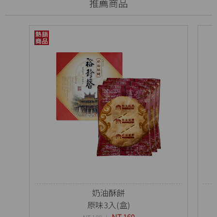
推薦商品
奶油酥餅
原味3入(盒)
NT 160