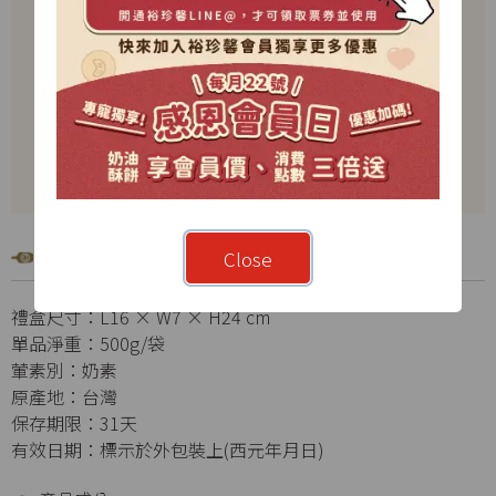
產品規格
Close
禮盒尺寸：L16 × W7 × H24 cm
單品淨重：500g/袋
葷素別：奶素
原產地：台灣
保存期限：31天
有效日期：標示於外包裝上(西元年月日)