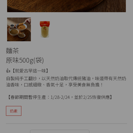
麵茶
原味500g(袋)
👍【就愛古早這一味】
自製純手工翻炒，以天然奶油取代傳統豬油，味道帶有天然奶
油香味，口感細緻、香氣十足，享受美食無負擔！
【春節期間暫停生產：1/28-2/24，並於2/25恢復供應】
奶素