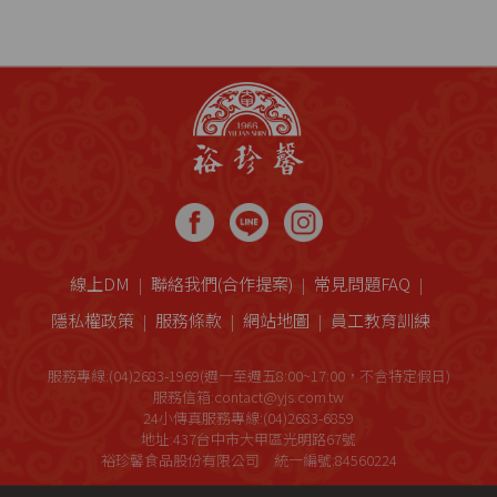
線上DM
聯絡我們(合作提案)
常見問題FAQ
隱私權政策
服務條款
網站地圖
員工教育訓練
服務專線:(04)2683-1969(週一至週五8:00~17:00，不含特定假日)
服務信箱:contact@yjs.com.tw
24小傳真服務專線:(04)2683-6859
地址:437台中市大甲區光明路67號
裕珍馨食品股份有限公司 統一編號:84560224