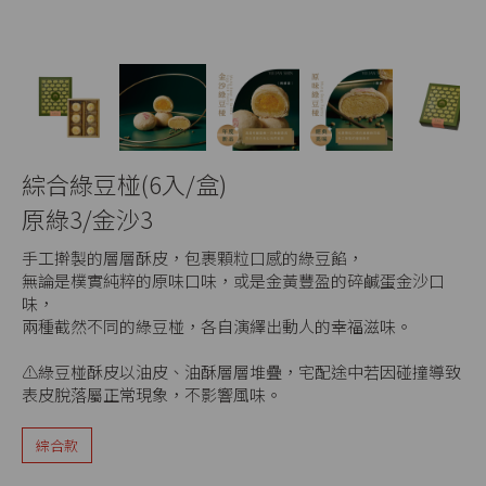
綜合綠豆椪(6入/盒)
原綠3/金沙3
手工擀製的層層酥皮，包裹顆粒口感的綠豆餡，
無論是樸實純粹的原味口味，或是金黃豐盈的碎鹹蛋金沙口
味，
兩種截然不同的綠豆椪，各自演繹出動人的幸福滋味。
⚠️綠豆椪酥皮以油皮、油酥層層堆疊，宅配途中若因碰撞導致
表皮脫落屬正常現象，不影響風味。
綜合款