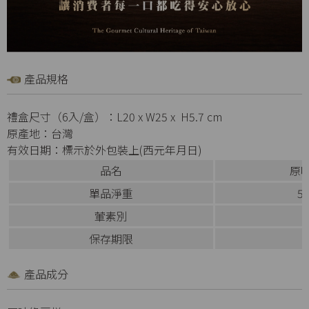
產品規格
禮盒尺寸（6入/盒）：L20 x W25 x H5.7 cm
原產地：台灣
有效日期：標示於外包裝上(西元年月日)
品名
原
單品淨重
5
葷素別
保存期限
產品成分