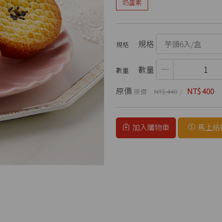
奶蛋素
規格
數量
原價
NT$ 400
NT$ 440
加入購物車
馬上結