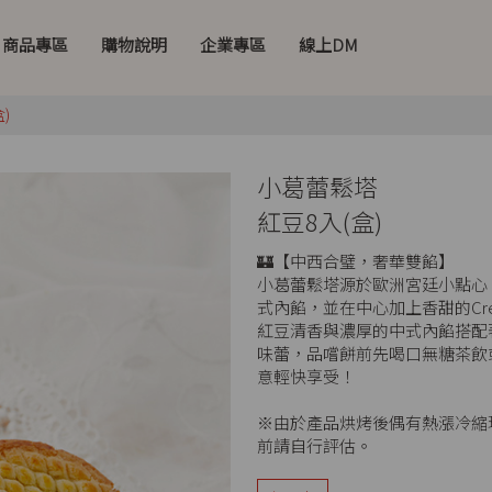
商品專區
購物說明
企業專區
線上DM
)
小葛蕾鬆塔
紅豆8入(盒)
🏰【中西合璧，奢華雙餡】
小葛蕾鬆塔源於歐洲宮廷小點心
式內餡，並在中心加上香甜的Crea
紅豆清香與濃厚的中式內餡搭配著C
味蕾，品嚐餅前先喝口無糖茶飲
意輕快享受！
※由於產品烘烤後偶有熱漲冷縮
前請自行評估。