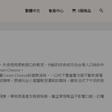
繁體中文
會員中心
0
個商品
，外皮使用柔軟順口的鬆塔，內餡則改良成符合台灣人口味的中
m Cheese。
ream Cheese的香醇滋味，一口咬下豐富層次感不斷刺激著
或咖啡，更襯托出小葛蕾鬆塔濃郁的風味，頗有法式下午茶的愜
現象，導致表面產生輕微裂痕，屬正常現象且不影響口感，訂購