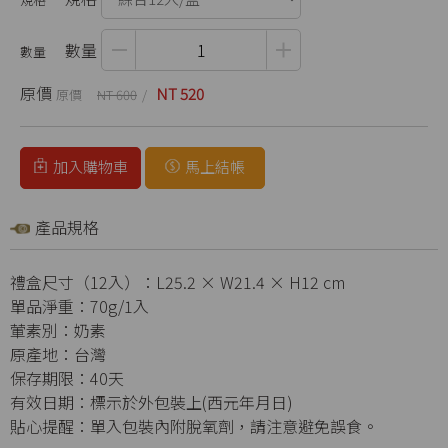
數量
原價
NT 520
NT 600
加入購物車
馬上結帳
產品規格
禮盒尺寸（12入）：L25.2 × W21.4 × H12 cm
單品淨重：70g/1入
葷素別：奶素
原產地：台灣
保存期限：40天
有效日期：標示於外包裝上(西元年月日)
貼心提醒：單入包裝內附脫氧劑，請注意避免誤食。