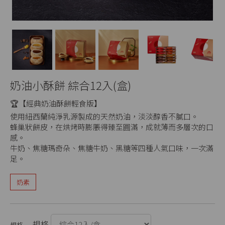
奶油小酥餅 綜合12入(盒)
🏆【經典奶油酥餅輕食版】
使用紐西蘭純淨乳源製成的天然奶油，淡淡醇香不膩口。
蜂巢狀餅皮，在烘烤時膨脹得臻至圓滿，成就薄而多層次的口
感。
牛奶、焦糖瑪奇朵、焦糖牛奶、黑糖等四種人氣口味，一次滿
足。
奶素
規格