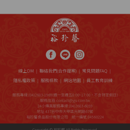
線上DM
聯絡我們(合作提案)
常見問題FAQ
隱私權政策
服務條款
網站地圖
員工教育訓練
服務專線:(04)2683-1969(週一至週五8:00~17:00，不含特定假日)
服務信箱:contact@yjs.com.tw
24小傳真服務專線:(04)2683-6859
地址:437台中市大甲區光明路67號
裕珍馨食品股份有限公司 統一編號:84560224
Copyright © 裕珍馨 All Rights Reserved.