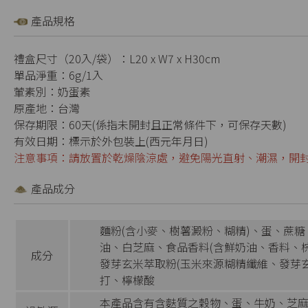
產品規格
禮盒尺寸（20入/袋）：L20 x W7 x H30cm
單品淨重：6g/1入
葷素別：奶蛋素
原產地：台灣
保存期限：60天(係指未開封且正常條件下，可保存天數)
有效日期：標示於外包裝上(西元年月日)
注意事項：請放置於乾燥陰涼處，避免陽光直射、潮濕，開
產品成分
麵粉(含小麥、樹薯澱粉、糊精)、蛋、蔗
油、白芝麻、食品香料(含鮮奶油、香料、
成分
發芽玄米萃取粉(玉米來源糊精纖維、發芽
打、檸檬酸
本產品含有含麩質之穀物、蛋、牛奶、芝