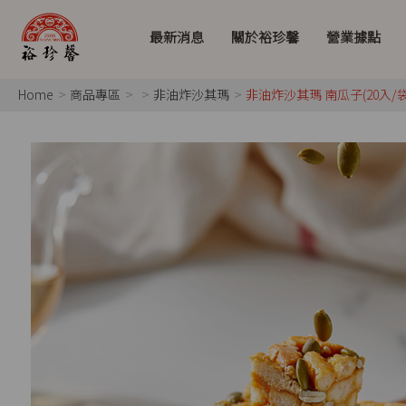
最新消息
關於裕珍馨
營業據點
Home
商品專區
非油炸沙其瑪
非油炸沙其瑪 南瓜子(20入/袋