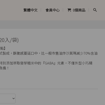
繁體中文
會員中心
0
個商品
0入/袋)
茶點】
式製成，酥脆感蔓延口中，比一般市售油炸沙其瑪減少70%含油
特別添加萃取發芽糙米中的『GABA』元素，不僅外型小巧精
負擔！