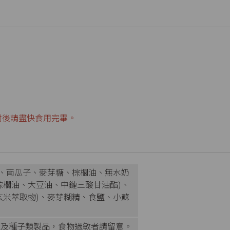
封後請盡快食用完畢。
糖、南瓜子、麥芽糖、棕櫚油、無水奶
棕櫚油、大豆油、中鏈三酸甘油酯)、
玄米萃取物)、麥芽糊精、食鹽、小蘇
麻及種子類製品，食物過敏者請留意。