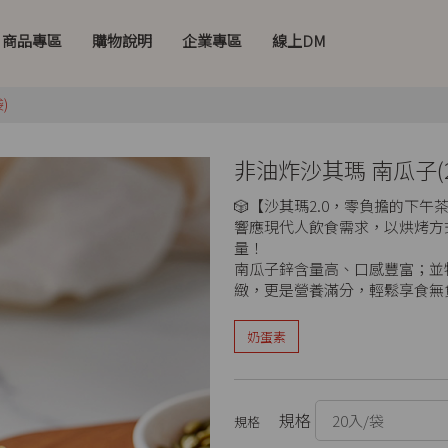
商品專區
購物說明
企業專區
線上DM
)
非油炸沙其瑪 南瓜子(2
🎲【沙其瑪2.0，零負擔的下午
響應現代人飲食需求，以烘烤方
量！
南瓜子鋅含量高、口感豐富；並
緻，更是營養滿分，輕鬆享食無
奶蛋素
規格