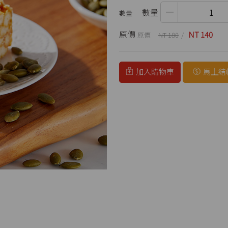
數量
原價
NT 140
NT 180
加入購物車
馬上結