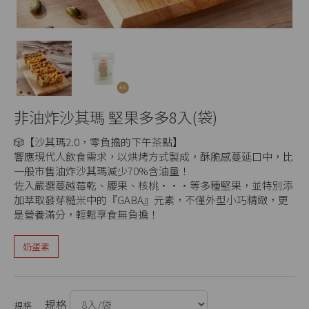
非油炸沙其瑪 堅果多多8入(袋)
🎲【沙其瑪2.0，零負擔的下午茶點】
響應現代人飲食需求，以烘烤方式製成，酥脆感蔓延口中，比
一般市售油炸沙其瑪減少70%含油量！
佐入嚴選蔓越莓乾、腰果、核桃‧‧‧等多種堅果，並特別添
加萃取發芽糙米中的『GABA』元素，不僅外型小巧精緻，更
是營養滿分，輕鬆享食無負擔！
奶蛋素
規格