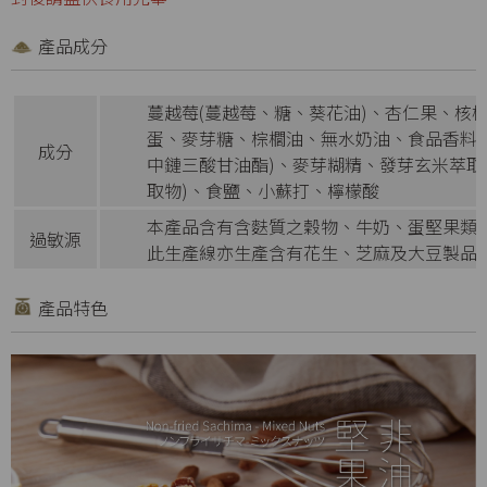
產品成分
蔓越莓(蔓越莓、糖、葵花油)、杏仁果、核
蛋、麥芽糖、棕櫚油、無水奶油、食品香料
成分
中鏈三酸甘油酯)、麥芽糊精、發芽玄米萃取
取物)、食鹽、小蘇打、檸檬酸
本產品含有含麩質之穀物、牛奶、蛋堅果類
過敏源
此生產線亦生產含有花生、芝麻及大豆製品
產品特色