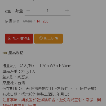
數量
原價
NT 260
NT 280
加入購物車
馬上結帳
產品規格
禮盒尺寸（8入/袋）：L20 x W7 x H30cm
單品淨重：22g/1入
葷素別：奶蛋素
原產地：台灣
保存期限：60天(係指未開封且正常條件下，可保存天數)
有效日期：標示於外包裝上(西元年月日)
注意事項：請放置於乾燥陰涼處，避免陽光直射、潮濕，開
封後請盡快食用完畢。