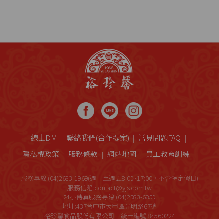
線上DM
聯絡我們(合作提案)
常見問題FAQ
隱私權政策
服務條款
網站地圖
員工教育訓練
服務專線:(04)2683-1969(週一至週五8:00~17:00，不含特定假日)
服務信箱:contact@yjs.com.tw
24小傳真服務專線:(04)2683-6859
地址:437台中市大甲區光明路67號
裕珍馨食品股份有限公司 統一編號:84560224