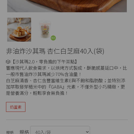
非油炸沙其瑪 杏仁白芝麻40入(袋)
🎲【沙其瑪2.0，零負擔的下午茶點】
響應現代人飲食需求，以烘烤方式製成，酥脆感蔓延口中，比
一般市售油炸沙其瑪減少70%含油量！
白芝麻清香、杏仁含豐富維生素E與不飽和脂肪酸；並特別添
加萃取發芽糙米中的『GABA』元素，不僅外型小巧精緻，更
是營養滿分，輕鬆享食無負擔！
奶蛋素
規格