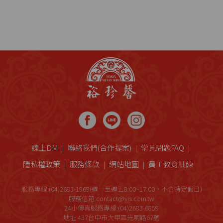
線上DM
聯絡我們(合作提案)
常見問題FAQ
隱私權政策
服務條款
網站地圖
員工教育訓練
服務專線:(04)2683-1969(週一至週五8:00~17:00，不含特定假日)
服務信箱:contact@yjs.com.tw
24小傳真服務專線:(04)2683-6859
地址:437台中市大甲區光明路67號