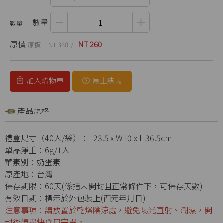
數量
原價
NT 260
NT 360
加入購物車
馬上結帳
產品規格
禮盒尺寸（40入/袋）：L23.5 x W10 x H36.5cm
單品淨重：6g/1入
葷素別：奶蛋素
原產地：台灣
保存期限：60天(係指未開封且正常條件下，可保存天數)
有效日期：標示於外包裝上(西元年月日)
注意事項：請放置於乾燥陰涼處，避免陽光直射、潮濕，開
封後請盡快食用完畢。