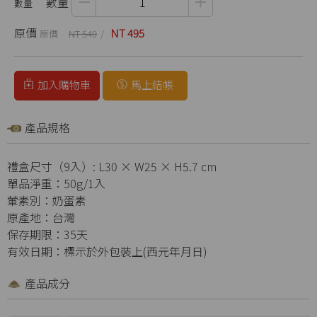
數量
原價
NT 495
NT 540
加入購物車
馬上結帳
產品規格
禮盒尺寸（9入）: L30 × W25 × H5.7 cm
單品淨重：50g/1入
葷素別：奶蛋素
原產地：台灣
保存期限：35天
有效日期：標示於外包裝上(西元年月日)
產品成分