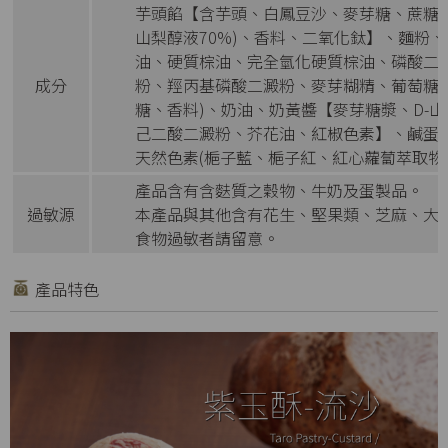
芋頭餡【含芋頭、白鳳豆沙、麥芽糖、蔗糖、
山梨醇液70%)、香料、二氧化鈦】、麵粉
油、硬質棕油、完全氫化硬質棕油、磷酸二
成分
粉、羥丙基磷酸二澱粉、麥芽糊精、葡萄糖
糖、香料)、奶油、奶黃醬【麥芽糖漿、D-山
己二酸二澱粉、芥花油、紅椒色素】、鹹蛋
天然色素(梔子藍、梔子紅、紅心蘿蔔萃取物)
產品含有含麩質之穀物、牛奶及蛋製品。
過敏源
本產品與其他含有花生、堅果類、芝麻、大
食物過敏者請留意。
產品特色