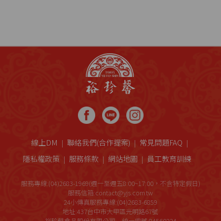
線上DM
聯絡我們(合作提案)
常見問題FAQ
隱私權政策
服務條款
網站地圖
員工教育訓練
服務專線:(04)2683-1969(週一至週五8:00~17:00，不含特定假日)
服務信箱:contact@yjs.com.tw
24小傳真服務專線:(04)2683-6859
地址:437台中市大甲區光明路67號
裕珍馨食品股份有限公司 統一編號:84560224