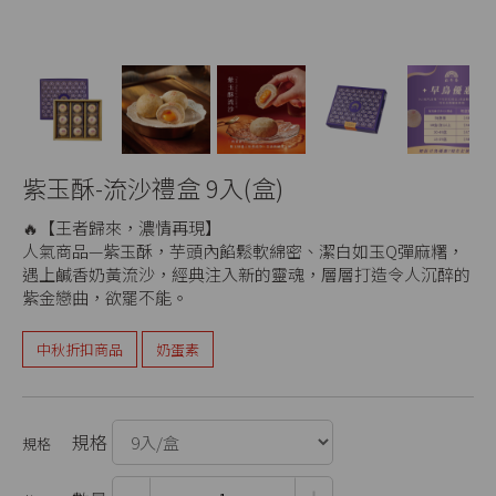
紫玉酥-流沙禮盒 9入(盒)
🔥【王者歸來，濃情再現】
人氣商品—紫玉酥，芋頭內餡鬆軟綿密、潔白如玉Q彈麻糬，
遇上鹹香奶黃流沙，經典注入新的靈魂，層層打造令人沉醉的
紫金戀曲，欲罷不能。
中秋折扣商品
奶蛋素
規格