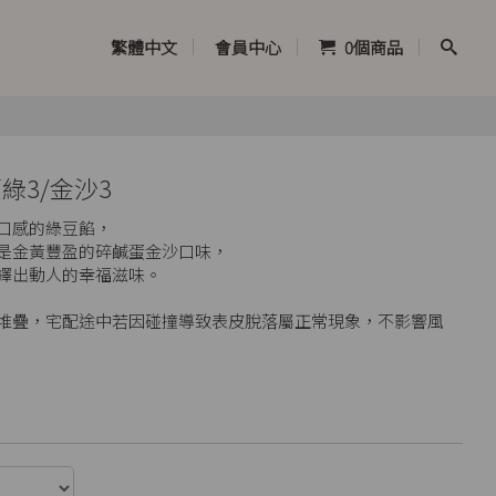
繁體中文
會員中心
0
個商品
原綠3/金沙3
口感的綠豆餡，
是金黃豐盈的碎鹹蛋金沙口味，
繹出動人的幸福滋味。
層堆疊，宅配途中若因碰撞導致表皮脫落屬正常現象，不影響風