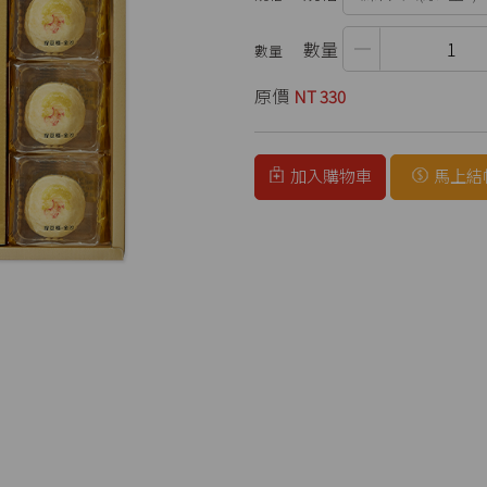
數量
原價
NT 330
加入購物車
馬上結