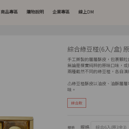
商品專區
購物說明
企業專區
線上DM
綜合綠豆椪(6入/盒) 
手工擀製的層層酥皮，包裹顆粒
無論是樸實純粹的原味口味，或
兩種截然不同的綠豆椪，各自演
⚠️綠豆椪酥皮以油皮、油酥層
味。
綜合款
規格