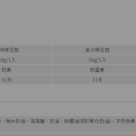
味綠豆椪
金沙綠豆椪
50g/1入
56g/1入
奶素
奶蛋素
31天
31天
粉、無水奶油、海藻糖、甘油、棕櫚油(用於軟化奶油)、天然色素