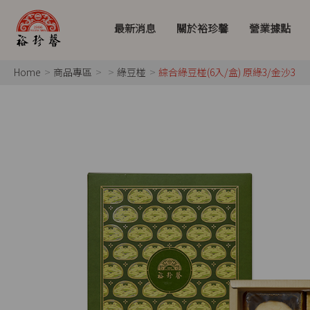
最新消息
關於裕珍馨
營業據點
Home
商品專區
綠豆椪
綜合綠豆椪(6入/盒) 原綠3/金沙3