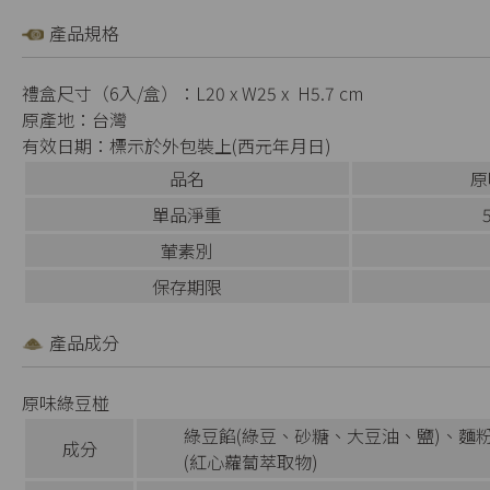
產品規格
禮盒尺寸（6入/盒）：L20 x W25 x H5.7 cm
原產地：台灣
有效日期：標示於外包裝上(西元年月日)
品名
原
單品淨重
葷素別
保存期限
產品成分
原味綠豆椪
綠豆餡(綠豆、砂糖、大豆油、鹽)、麵
成分
(紅心蘿蔔萃取物)