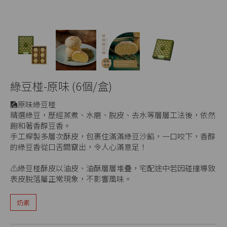
綠豆椪-原味 (6個/盒)
🎑原味綠豆椪
精選綠豆，歷經蒸煮、水磨、脫皮、去水等層層工法後，依然
飽和著香醇豆香。
手工桿製多層次酥皮，包裹住滿滿綠豆沙餡，一口咬下，香醇
的綠豆香從口舌間竄出，令人心滿意足！
⚠️綠豆椪酥皮以油皮、油酥層層堆疊，宅配途中若因碰撞導致
表皮脫落屬正常現象，不影響風味。
奶素