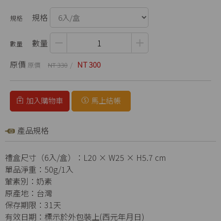
規格
數量
原價
NT 300
NT 330
加入購物車
馬上結帳
產品規格
禮盒尺寸（6入/盒）：L20 × W25 × H5.7 cm
單品淨重：50g/1入
葷素別：奶素
原產地：台灣
保存期限：31天
有效日期：標示於外包裝上(西元年月日)