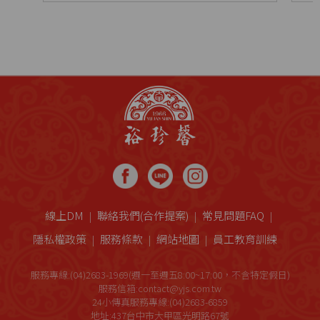
線上DM
聯絡我們(合作提案)
常見問題FAQ
隱私權政策
服務條款
網站地圖
員工教育訓練
服務專線:(04)2683-1969(週一至週五8:00~17:00，不含特定假日)
服務信箱:contact@yjs.com.tw
24小傳真服務專線:(04)2683-6859
地址:437台中市大甲區光明路67號