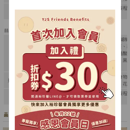
本產品使用之無水奶油，未經人工氫化製程
備註
康產生負面效應，敬請安心食用。
蒜香起司口味
麵粉(小麥麵粉、小麥澱粉、樹薯澱粉、糊精
奶油、糊精、L-麩酸鈉、二氧化矽、胡荽、
成分
精、婀娜多、薑黃色素、奶粉、乾酪、醋酸
黃色素、乾酪、葡萄糖、乳糖、洋蔥粉、黑胡椒
味劑)】、食鹽、酵母
本產品含有含麩質之穀物及牛奶製品，食物
過敏源
此生產線亦生產含有蛋、堅果類、芝麻、花
本產品使用之無水奶油，未經人工氫化製程
備註
康產生負面效應，敬請安心食用。
產品特色