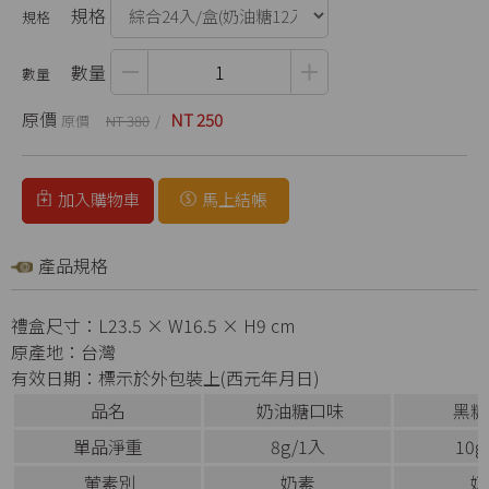
規格
數量
原價
NT 250
NT 380
加入購物車
馬上結帳
產品規格
禮盒尺寸：L23.5 × W16.5 × H9 cm
原產地：台灣
有效日期：標示於外包裝上(西元年月日)
品名
奶油糖口味
黑糖
單品淨重
8g/1入
10g
葷素別
奶素
奶