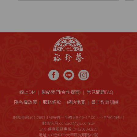
線上DM
聯絡我們(合作提案)
常見問題FAQ
隱私權政策
服務條款
網站地圖
員工教育訓練
服務專線:(04)2683-1969(週一至週五8:00~17:00，不含特定假日)
服務信箱:contact@yjs.com.tw
24小傳真服務專線:(04)2683-6859
地址:437台中市大甲區光明路67號