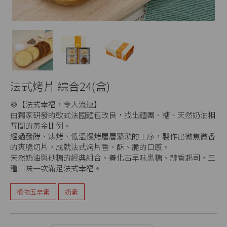
法式烤片 綜合24(盒)
🍪【法式幸福，令人流連】
由獨家研發的軟式法國麵包改良，找出麵團、糖、天然奶油相
互間的黃金比例。
經過發酵、烘烤、低溫慢烤層層繁瑣的工序，製作出微焦微香
的爽脆切片，成就法式烤片香、酥、脆的口感。
天然奶油與砂糖的經典組合、善化古早味黑糖、蒜香起司，三
種口味一次滿足法式幸福。
植物五辛素
奶素