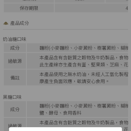
保存期限
4
產品成分
奶油糖口味
成分
麵粉(小麥麵粉、小麥澱粉、樹薯澱粉、糊精
本產品含有含麩質之穀物及牛奶製品，食物
過敏源
此生產線亦生產含有蛋、堅果類、芝麻、花
本產品使用之無水奶油，未經人工氫化製程
備註
康產生負面效應，敬請安心食用。
黑糖口味
麵粉(小麥麵粉、小麥澱粉、樹薯澱粉、糊精)
成分
鹽、酵母、食用香料
本產品含有含麩質之穀物及牛奶製品，食物
過敏源
此生產線亦生產含有蛋、堅果類、芝麻、花