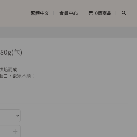
繁體中文
會員中心
0
個商品
0g(包)
烘焙而成。
順口，欲罷不能！