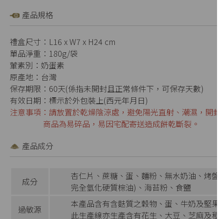
產品規格
禮盒尺寸：L16 x W7 x H24 cm
單品淨重：180g/袋
葷素別：奶蛋素
原產地：台灣
保存期限：60天(係指未開封且正常條件下，可保存天數)
有效日期：標示於外包裝上(西元年月日)
注意事項：請放置於乾燥陰涼處，避免陽光直射、潮濕，開
商品為易碎品，易因宅配寄送造成餅乾斷裂。
產品成分
杏仁片、蔗糖、蛋、麵粉、無水奶油、烤盤
成分
完全氫化硬質棕油)、海苔粉、食鹽
本產品含有含麩質之穀物、蛋、牛奶及堅
過敏源
此生產線亦生產含有花生、大豆、芝麻及