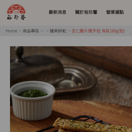
最新消息
關於裕珍馨
營業據點
Home
商品專區
糖果餅乾
杏仁脆片隨手包 海苔180g(包)