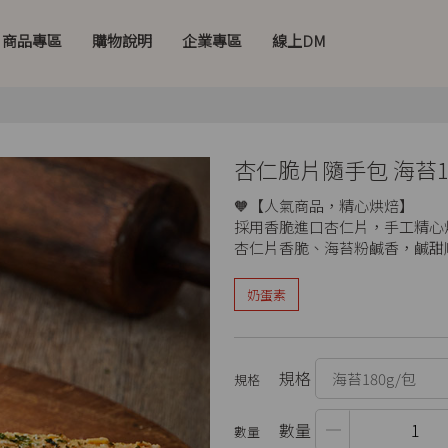
商品專區
購物說明
企業專區
線上DM
杏仁脆片隨手包 海苔18
🧡【人氣商品，精心烘焙】
採用香脆進口杏仁片，手工精心
杏仁片香脆、海苔粉鹹香，鹹甜
奶蛋素
規格
數量