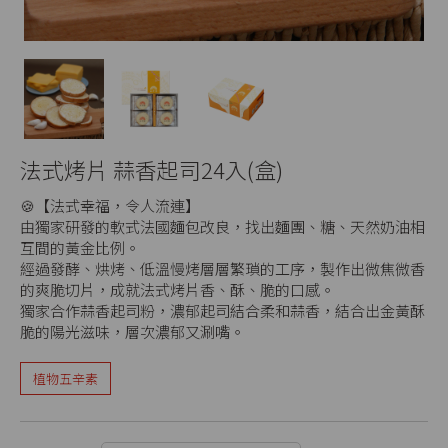
法式烤片 蒜香起司24入(盒)
🍪【法式幸福，令人流連】
由獨家研發的軟式法國麵包改良，找出麵團、糖、天然奶油相
互間的黃金比例。
經過發酵、烘烤、低溫慢烤層層繁瑣的工序，製作出微焦微香
的爽脆切片，成就法式烤片香、酥、脆的口感。
獨家合作蒜香起司粉，濃郁起司結合柔和蒜香，結合出金黃酥
脆的陽光滋味，層次濃郁又涮嘴。
植物五辛素