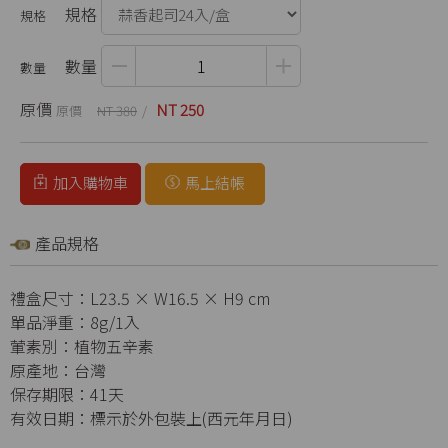
規格
數量
原價
NT 250
NT 380
加入購物車
馬上結帳
產品規格
禮盒尺寸：L23.5 × W16.5 × H9 cm
單品淨重：8g/1入
葷素別：植物五辛素
原產地：台灣
保存期限：41天
有效日期：標示於外包裝上(西元年月日)