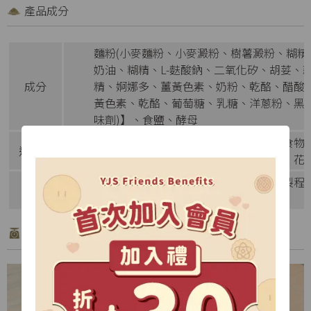
產品成分
麵粉(小麥麵粉、小麥澱粉、樹薯澱粉、糊精
奶油、糊精、L-麩酸鈉、二氧化矽、胡荽、
成分
精、婀娜多、薑黃色素、奶粉、乾酪、醋酸
黃色素、乾酪、葡萄糖、乳糖、洋蔥粉、黑胡椒
味劑)】、食鹽、酵母
本產品含有含麩質之穀物及牛奶製品，食物
過敏源
此生產線亦生產含有蛋、堅果類、芝麻、花
本產品使用之無水奶油，未經人工氫化製程
備註
康產生負面效應，敬請安心食用。
產品特色