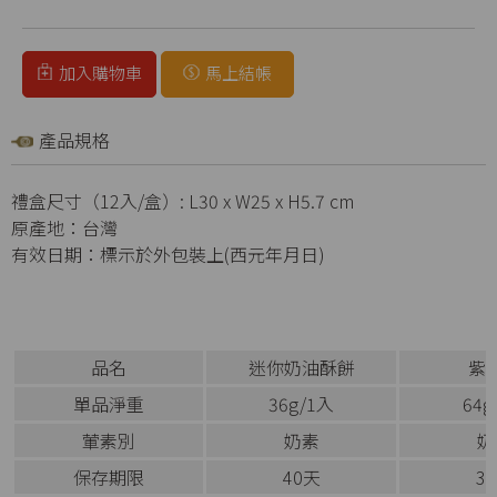
加入購物車
馬上結帳
產品規格
禮盒尺寸（12入/盒）: L30 x W25 x H5.7 cm
原產地：台灣
有效日期：標示於外包裝上(西元年月日)
品名
迷你奶油酥餅
紫
單品淨重
36g/1入
64g
葷素別
奶素
奶
保存期限
40天
3