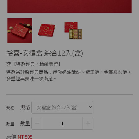
裕喜-安禮盒 綜合12入(盒)
🏆【特選經典，精緻美饌】
特選裕珍馨經典商品：迷你奶油酥餅、紫玉酥、金賞鳳梨酥，
多重經典美味一次滿足。
規格
數量
原價
NT 505