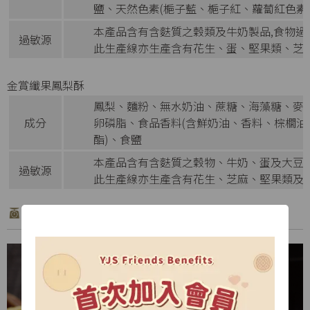
鹽、天然色素(梔子藍、梔子紅、蘿蔔紅色素
本產品含有含麩質之穀類及牛奶製品,食物過
過敏源
此生產線亦生產含有花生、蛋、堅果類、芝
金賞纖果鳳梨酥
鳳梨、麵粉、無水奶油、蔗糖、海藻糖、麥
成分
卵磷脂、食品香料(含鮮奶油、香料、棕櫚
酯)、食鹽
本產品含有含麩質之穀物、牛奶、蛋及大豆
過敏源
此生產線亦生產含有花生、芝麻、堅果類及
產品特色