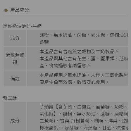
產品成分
迷你奶油酥餅-牛奶
麵粉、無水奶油、蔗糖、麥芽糖、棕櫚油(用
成分
食鹽
本產品含有含麩質之穀物及牛奶製品。
過敏源資
本產品與其他含有花生、蛋、堅果類、芝麻
訊
產，食物過敏者請留意。
本產品使用之無水奶油，未經人工氫化製程
備註
康產生負面效應，敬請安心食用。
紫玉酥
芋頭餡【含芋頭、白鳳豆、葡萄糖、奶粉、甜味
氧化鈦】、麵粉、無水奶油、蔗糖、麻糬粉
成分
二澱粉)、雪菓子(樹薯粉、糊精、洋菜、脂
檸檬酸鈣)、麥芽糖、海藻糖、甘油、棕櫚油