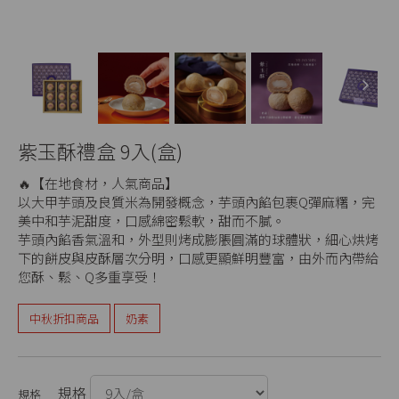
Next
紫玉酥禮盒 9入(盒)
🔥【在地食材，人氣商品】
以大甲芋頭及良質米為開發概念，芋頭內餡包裹Q彈麻糬，完
美中和芋泥甜度，口感綿密鬆軟，甜而不膩。
芋頭內餡香氣溫和，外型則烤成膨脹圓滿的球體狀，細心烘烤
下的餅皮與皮酥層次分明，口感更顯鮮明豐富，由外而內帶給
您酥、鬆、Q多重享受！
中秋折扣商品
奶素
規格