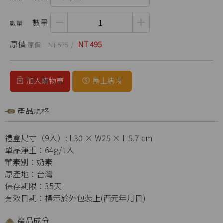
數量
原價
NT 495
NT 575
加入購物車
馬上結帳
產品規格
禮盒尺寸（9入）: L30 × W25 × H5.7 cm
單品淨重：64g/1入
葷素別：奶素
原產地：台灣
保存期限：35天
有效日期：標示於外包裝上(西元年月日)
產品成分