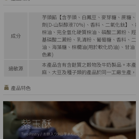
芋頭餡【含芋頭、白鳳豆、麥芽糖、蔗糖、
劑(D-山梨醇液70%)、香料、二氧化鈦】
棕油、完全氫化硬質棕油、磷酸二澱粉、羥
成分
基磷酸二澱粉、乳清粉、葡萄糖、香料、二
油、海藻糖、棕櫚油(用於軟化奶油)、甘油
色素)
本產品含有含麩質之穀物及牛奶製品。本產
過敏源
麻、大豆及種子類的產品於同一工廠生產，
產品特色