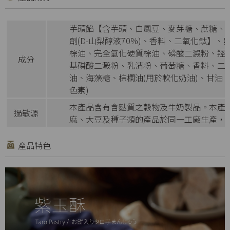
芋頭餡【含芋頭、白鳳豆、麥芽糖、蔗糖、
劑(D-山梨醇液70%)、香料、二氧化鈦】
棕油、完全氫化硬質棕油、磷酸二澱粉、羥
成分
基磷酸二澱粉、乳清粉、葡萄糖、香料、二
油、海藻糖、棕櫚油(用於軟化奶油)、甘油
色素)
本產品含有含麩質之穀物及牛奶製品。本產
過敏源
麻、大豆及種子類的產品於同一工廠生產，
產品特色