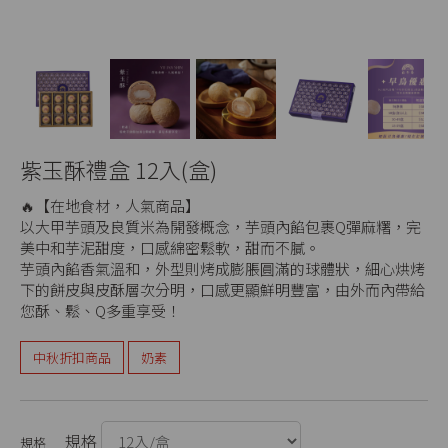
紫玉酥禮盒 12入(盒)
🔥【在地食材，人氣商品】
以大甲芋頭及良質米為開發概念，芋頭內餡包裹Q彈麻糬，完
美中和芋泥甜度，口感綿密鬆軟，甜而不膩。
芋頭內餡香氣溫和，外型則烤成膨脹圓滿的球體狀，細心烘烤
下的餅皮與皮酥層次分明，口感更顯鮮明豐富，由外而內帶給
您酥、鬆、Q多重享受！
中秋折扣商品
奶素
規格