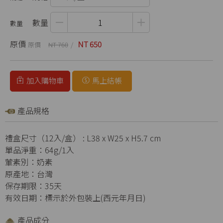
數量
原價
NT 650
NT 760
加入購物車
馬上結帳
產品規格
禮盒尺寸（12入/盒） : L38 x W25 x H5.7 cm
單品淨重：64g/1入
葷素別：奶素
原產地：台灣
保存期限：35天
有效日期：標示於外包裝上(西元年月日)
產品成分