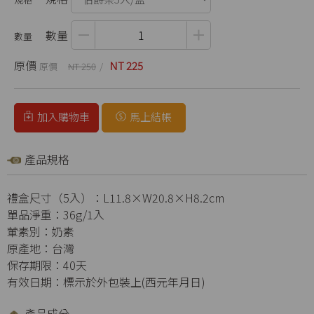
數量
原價
NT 225
NT 250
加入購物車
馬上結帳
產品規格
禮盒尺寸（5入）：L11.8×W20.8×H8.2cm
單品淨重：36g/1入
葷素別：奶素
原產地：台灣
保存期限：40天
有效日期：標示於外包裝上(西元年月日)
產品成分