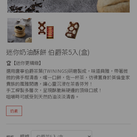
迷你奶油酥餅 伯爵茶5入(盒)
🏆【迷你更精緻】
選用唐寧伯爵茶葉(TWININGS)研磨製成，味道典雅，帶著微
微的佛手柑清香，嚐一口餅，佐一杯茶，彷彿置身於英倫皇家
貴族的風雅閒適，讓心靈沉浸在茶香芬芳！
手工桿製多層次，呈現酥脆無硬邊的頂級口感！
咀嚼時可感受到天然奶油淡淡清香。
奶素
規格