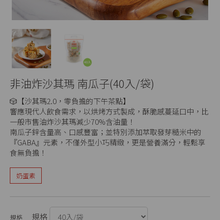
非油炸沙其瑪 南瓜子(40入/袋)
🎲【沙其瑪2.0，零負擔的下午茶點】
響應現代人飲食需求，以烘烤方式製成，酥脆感蔓延口中，比
一般市售油炸沙其瑪減少70%含油量！
南瓜子鋅含量高、口感豐富；並特別添加萃取發芽糙米中的
『GABA』元素，不僅外型小巧精緻，更是營養滿分，輕鬆享
食無負擔！
奶蛋素
規格