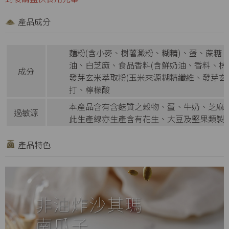
產品成分
麵粉(含小麥、樹薯澱粉、糊精)、蛋、蔗糖
油、白芝麻、食品香料(含鮮奶油、香料、棕
成分
發芽玄米萃取粉(玉米來源糊精纖維、發芽玄
打、檸檬酸
本產品含有含麩質之穀物、蛋、牛奶、芝麻
過敏源
此生產線亦生產含有花生、大豆及堅果類製
產品特色