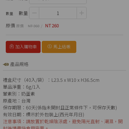
數量
原價
NT 260
NT 360
加入購物車
馬上結帳
產品規格
禮盒尺寸（40入/袋）：L23.5 x W10 x H36.5cm
單品淨重：6g/1入
葷素別：奶蛋素
原產地：台灣
保存期限：60天(係指未開封且正常條件下，可保存天數)
有效日期：標示於外包裝上(西元年月日)
注意事項：請放置於乾燥陰涼處，避免陽光直射、潮濕，開
封後請盡快食用完畢。