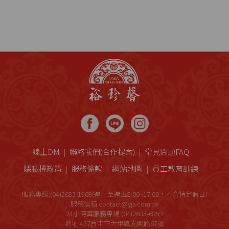
線上DM
聯絡我們(合作提案)
常見問題FAQ
隱私權政策
服務條款
網站地圖
員工教育訓練
服務專線:(04)2683-1969(週一至週五8:00~17:00，不含特定假日)
服務信箱:contact@yjs.com.tw
24小傳真服務專線:(04)2683-6859
地址:437台中市大甲區光明路67號