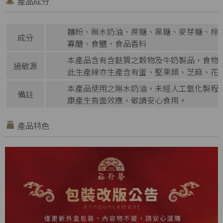
產品成分
麵粉、無水奶油、蔗糖、黑糖、麥芽糖、棕櫚
成分
寡醣、食鹽、食品香料
本產品含有含麩質之穀物及牛奶製品，食物
過敏源
此生產線亦生產含有蛋、堅果類、芝麻、花
本產品使用之無水奶油，未經人工氫化製程
備註
康產生負面效應，敬請安心食用。
產品特色