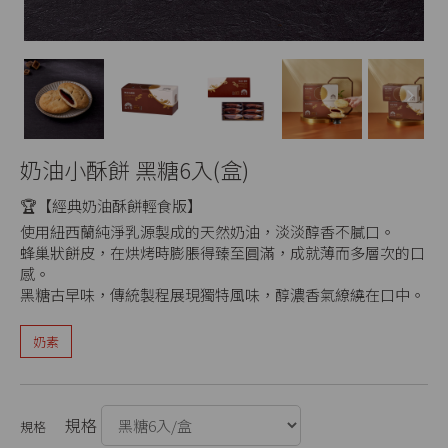
Next
奶油小酥餅 黑糖6入(盒)
🏆【經典奶油酥餅輕食版】
使用紐西蘭純淨乳源製成的天然奶油，淡淡醇香不膩口。
蜂巢狀餅皮，在烘烤時膨脹得臻至圓滿，成就薄而多層次的口
感。
黑糖古早味，傳統製程展現獨特風味，醇濃香氣繚繞在口中。
奶素
規格