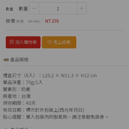
數量
原價
NT 270
NT 300
加入購物車
馬上結帳
產品規格
禮盒尺寸（6入）：L25.2 × W11.3 × H12 cm
單品淨重：70g/1入
葷素別：奶素
原產地：台灣
保存期限：40天
有效日期：標示於外包裝上(西元年月日)
貼心提醒：單入包裝內附脫氧劑，請注意避免誤食。