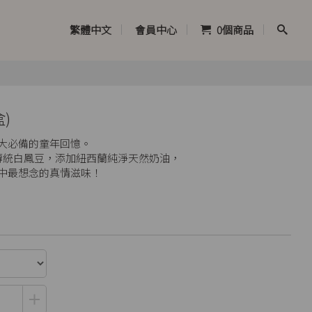
繁體中文
會員中心
0
個商品
)
到大必備的童年回憶。
與傳統白鳳豆，添加紐西蘭純淨天然奶油，
中最想念的真情滋味！