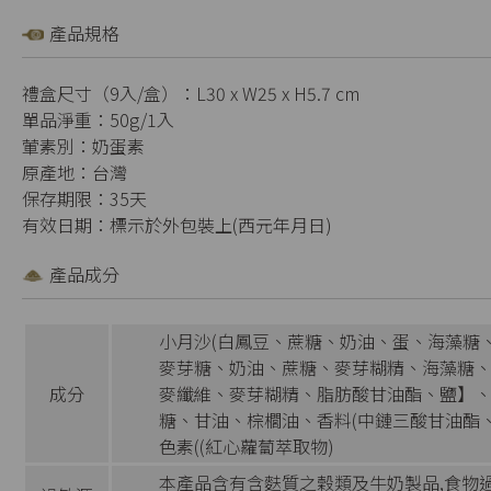
產品規格
禮盒尺寸（9入/盒）：L30 x W25 x H5.7 cm
單品淨重：50g/1入
葷素別：奶蛋素
原產地：台灣
保存期限：35天
有效日期：標示於外包裝上(西元年月日)
產品成分
小月沙(白鳳豆、蔗糖、奶油、蛋、海藻糖
麥芽糖、奶油、蔗糖、麥芽糊精、海藻糖、甜
成分
麥纖維、麥芽糊精、脂肪酸甘油酯、鹽】、無
糖、甘油、棕櫚油、香料(中鏈三酸甘油酯
色素((紅心蘿蔔萃取物)
本產品含有含麩質之穀類及牛奶製品,食物