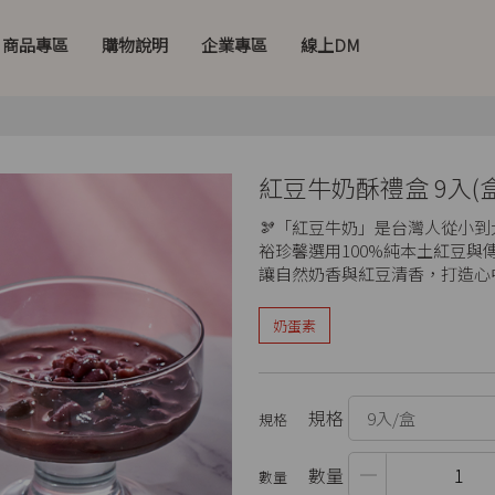
商品專區
購物說明
企業專區
線上DM
紅豆牛奶酥禮盒 9入(盒
🫘「紅豆牛奶」是台灣人從小
裕珍馨選用100%純本土紅豆
讓自然奶香與紅豆清香，打造心
奶蛋素
規格
數量