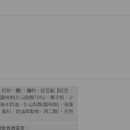
、奶粉、鹽)、麵粉、紅豆餡【紅豆、
味劑(D-山梨醇70%)、椰子粉、小
水奶油、D-山梨醇(甜味劑)、海藻
、香料、奶油萃取物、丙二醇)、天然
過敏者請留意。