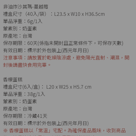
非油炸沙其瑪-蔓越莓
禮盒尺寸（40入/袋）：L23.5 x W10 x H36.5cm
單品淨重：6g/1入
葷素別：奶蛋素
原產地：台灣
保存期限：60天(係指未開封且正常條件下，可保存天數)
有效日期：標示於外包裝上(西元年月日)
注意事項：請放置於乾燥陰涼處，避免陽光直射、潮濕，開
封後請盡快食用完畢。
香檬蛋糕
禮盒尺寸(6入/盒)： L20 x W25 x H5.7 cm
單品淨重：38g/1入
葷素別：奶蛋素
原產地：台灣
保存期限：冷藏41天
有效日期：標示於外包裝上(西元年月日)
※ 香檬蛋糕以「常溫」宅配。為確保產品風味，收到商品