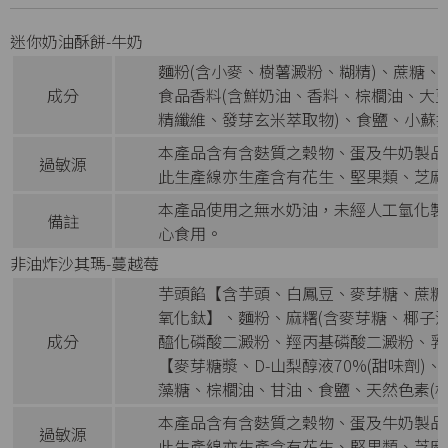
迷你奶油酥餅-牛奶
麵粉(含小麥、樹薯澱粉、糊精)、蔗糖、
成分
食品香料(含鮮奶油、香料、棕櫚油、大
精纖維、發芽玄米萃取物)、食鹽、小蘇
本產品含有含麩質之穀物、蛋及牛奶製品
過敏源
此生產線亦生產含有花生、堅果類、芝麻
本產品使用之無水奶油，未經人工氫化製
備註
心食用。
非油炸沙其瑪-蔓越莓
芋頭餡【含芋頭、白鳳豆、麥芽糖、蔗糖、
氧化鈦】、麵粉、麻糬(含麥芽糖、椰子
成分
醯化磷酸二澱粉、羥丙基磷酸二澱粉、乳
【麥芽糖漿、D-山梨醇液70%(甜味劑
藻糖、棕櫚油、甘油、食鹽、天然色素(梔
本產品含有含麩質之穀物、蛋及牛奶製品
過敏源
此生產線亦生產含有花生、堅果類、芝麻