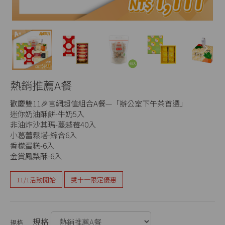
Next
熱銷推薦A餐
歡慶雙11🎉官網超值組合A餐—「辦公室下午茶首選」
迷你奶油酥餅-牛奶5入
非油炸沙其瑪-蔓越莓40入
小葛蕾鬆塔-綜合6入
香檬蛋糕-6入
金賞鳳梨酥-6入
11/1活動開始
雙十一限定優惠
規格