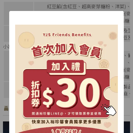
紅豆餡(含紅豆、超高麥芽糖粉、洋菜)、
成分
膠、玉米糖膠)、蛋、奶粉、BOS代糖(
氫鈉、玉米澱粉、磷酸二氫鈣)、海藻糖、
本產品含有含麩質之穀物、蛋、牛奶及芝
過敏源
本產品與其他含有花生、堅果類、大豆及
小葛蕾鬆塔 - 芋頭乳酪
芋頭餡【含芋頭、白鳳豆沙、麥芽糖、葡萄
－山梨醇液 70%)、香料、二氧化鈦】
成分
膠、玉米糖膠)、蛋、奶粉、BOS代糖(
氫鈉、玉米澱粉、磷酸二氫鈣)、海藻糖、
本產品含有含麩質之穀物、牛奶及蛋製品
過敏源
本產品與其他含有花生、堅果類、芝麻、
產品特色