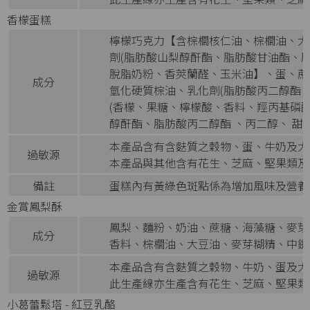
香檬蛋糕
檸檬巧克力【含棕櫚核仁油、棕櫚油、大
劑(脂肪酸山梨醇酐酯、脂肪酸甘油酯、脂
脫脂奶粉、香莢蘭醛、玉米油】、蛋、蔗
成分
氫化硬質棕油、乳化劑(脂肪酸丙二醇酯
(香檬、果糖、檸檬酸、香料、羥丙基磷酸
醇酐酯、脂肪酸丙二醇酯 、丙二醇、 甜味劑
本產品含有含麩質之穀物、蛋、牛奶及大
過敏源
本產品與其他含有花生、芝麻、堅果類及
備註
蛋糕內有黃綠色斑點係為增加風味及營養
金賞鳳梨酥
鳳梨、麵粉、奶油、蔗糖、海藻糖、麥芽
成分
香料、棕櫚油、大豆油、麥芽糊精、中鏈
本產品含有含麩質之穀物、牛奶、蛋及大
過敏源
此生產線亦生產含有花生、芝麻、堅果類
小葛蕾鬆塔 - 紅豆乳酪