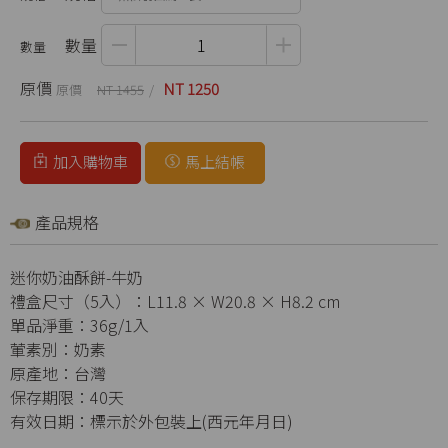
數量
原價
NT 1250
NT 1455
加入購物車
馬上結帳
產品規格
迷你奶油酥餅-牛奶
禮盒尺寸（5入）：L11.8 × W20.8 × H8.2 cm
單品淨重：36g/1入
葷素別：奶素
原產地：台灣
保存期限：40天
有效日期：標示於外包裝上(西元年月日)