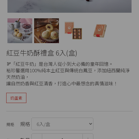
紅豆牛奶酥禮盒 6入(盒)
🫘「紅豆牛奶」是台灣人從小到大必備的童年回憶。
裕珍馨選用100%純本土紅豆與傳統白鳳豆，添加紐西蘭純淨
天然奶油，
讓自然奶香與紅豆清香，打造心中最想念的真情滋味！
奶蛋素
規格