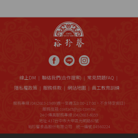
線上DM
聯絡我們(合作提案)
常見問題FAQ
隱私權政策
服務條款
網站地圖
員工教育訓練
服務專線:(04)2683-1969(週一至週五8:00~17:00，不含特定假日)
服務信箱:contact@yjs.com.tw
24小傳真服務專線:(04)2683-6859
地址:437台中市大甲區光明路67號
裕珍馨食品股份有限公司 統一編號:84560224