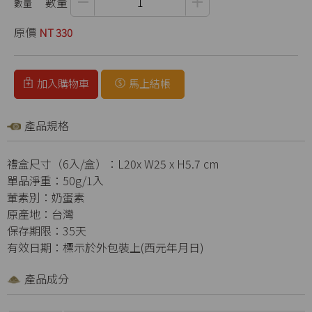
數量
原價
NT 330
加入購物車
馬上結帳
產品規格
禮盒尺寸（6入/盒）：L20x W25 x H5.7 cm
單品淨重：50g/1入
葷素別：奶蛋素
原產地：台灣
保存期限：35天
有效日期：標示於外包裝上(西元年月日)
產品成分