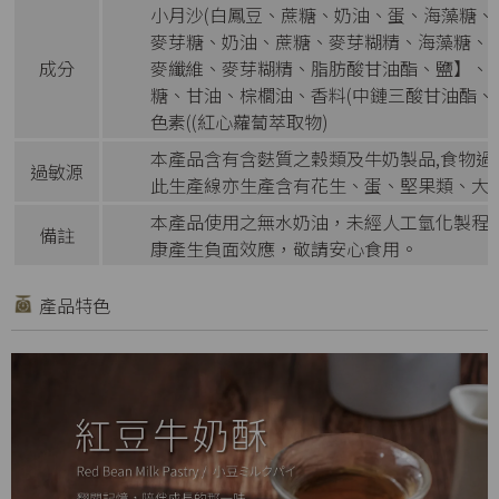
小月沙(白鳳豆、蔗糖、奶油、蛋、海藻糖、
麥芽糖、奶油、蔗糖、麥芽糊精、海藻糖、甜味
成分
麥纖維、麥芽糊精、脂肪酸甘油酯、鹽】、無
糖、甘油、棕櫚油、香料(中鏈三酸甘油酯、
色素((紅心蘿蔔萃取物)
本產品含有含麩質之穀類及牛奶製品,食物過
過敏源
此生產線亦生產含有花生、蛋、堅果類、大
本產品使用之無水奶油，未經人工氫化製程
備註
康產生負面效應，敬請安心食用。
產品特色