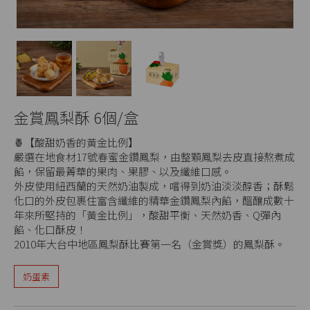
金賞鳳梨酥 6個/盒
🍍【酸甜奶香的黃金比例】
嚴選在地食材17號春蜜金鑽鳳梨，由整顆鳳梨去皮直接熬煮成
餡，保留最菁華的果肉、果膠、以及纖維口感。
外皮使用紐西蘭的天然奶油製成，嚐得到奶油淡淡醇香；酥鬆
化口的外皮包裹住富含纖維的精華金鑽鳳梨內餡，醞釀成數十
年來所堅持的「黃金比例」，酸甜平衡、天然奶香、Q彈內
餡、化口酥皮！
2010年大台中地區鳳梨酥比賽第一名（金賞獎）的鳳梨酥。
奶蛋素