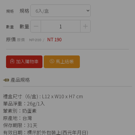
規格
數量
原價
NT 190
NT 210
加入購物車
馬上結帳
產品規格
禮盒尺寸（6/盒) : L12 x W10 x H7 cm
單品淨重：26g/1入
葷素別：奶蛋素
原產地：台灣
保存期限：31天
有效日期：標示於外包裝上(西元年月日)