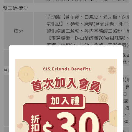
紫玉酥-流沙
芋頭餡【含芋頭、白鳳豆、麥芽糖、蔗糖、
氧化鈦】、麵粉、麻糬(含麥芽糖、椰子
成分
醯化磷酸二澱粉、羥丙基磷酸二澱粉、乳
【麥芽糖漿、D-山梨醇液70%(甜味劑
藻糖、棕櫚油、甘油、食鹽、天然色素(梔
本產品含有含麩質之穀物、牛奶及蛋製品
過敏源
本產品與其他含有花生、堅果類、芝麻、
草莓蛋糕
巧克力【完全氫化棕櫚仁油、乳糖、特級
化劑(脂肪酸甘油酯、脂肪酸蔗糖酯)、
基】、蛋、蔗糖、麵粉、奶油、乳化油【
成分
肪酸丙二醇酯、脂肪酸甘油酯)、檸檬酸甘
劑【脂肪酸蔗糖酯 、脂肪酸甘油酯 、脂肪
】、大豆沙拉油、草莓、香料(丙二醇、
號、食用紅色六號、食用黃色五號)、檸
本產品含有含麩質之穀物、蛋、牛奶及大