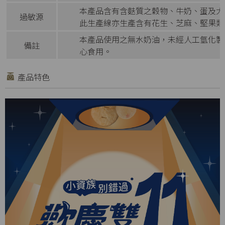
本產品含有含麩質之穀物、牛奶、蛋及大
過敏源
此生產線亦生產含有花生、芝麻、堅果類
本產品使用之無水奶油，未經人工氫化製
備註
心食用。
產品特色