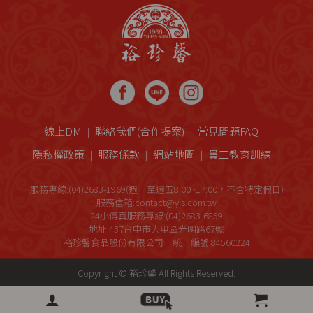
線上DM
聯絡我們(合作提案)
常見問題FAQ
隱私權政策
服務條款
網站地圖
員工教育訓練
服務專線:(04)2683-1969(週一至週五8:00~17:00，不含特定假日)
服務信箱:contact@yjs.com.tw
24小傳真服務專線:(04)2683-6859
地址:437台中市大甲區光明路67號
裕珍馨食品股份有限公司 統一編號:84560224
Copyright © 裕珍馨 All Rights Reserved.