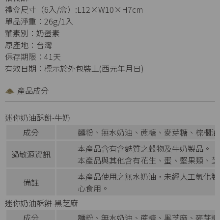
禮盒尺寸（6入/盒）:L12×W10×H7cm
單品淨重：26g/1入
葷素別：奶蛋素
原產地：台灣
保存期限：41天
有效日期：標示於外包裝上(西元年月日)
產品成分
迷你奶油酥餅-牛奶
成分
麵粉、無水奶油、蔗糖、麥芽糖、棕櫚油
本產品含有含麩質之穀物及牛奶製品。
過敏源資訊
本產品與其他含有花生、蛋、堅果類、芝
本產品使用之無水奶油，未經人工氫化製
備註
心食用。
迷你奶油酥餅-黑芝麻
成分
麵粉、無水奶油、蔗糖、黑芝麻、麥芽糖