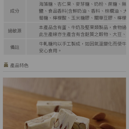
海藻糖、杏仁果、麥芽糖、奶粉、蔗糖、無水
成分
鹽、食品香料(含鮮奶油、香料、棕櫚油、大
萄糖、檸檬酸、玉米糖膠、關華豆膠、檸檬酸
本產品含有蛋、牛奶及堅果類製品，食物過
過敏源
此生產線亦生產含有含麩質之穀物、大豆、
牛軋糖均以手工製成，如因氣溫變化而使牛
備註
安心食用。
產品特色