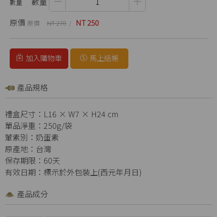
數量
原價
NT 250
NT 270
加入購物車
馬上結帳
產品規格
禮盒尺寸：L16 × W7 × H24 cm
單品淨重：250g/袋
葷素別：奶蛋素
原產地：台灣
保存期限：60天
有效日期：標示於外包裝上(西元年月日)
產品成分