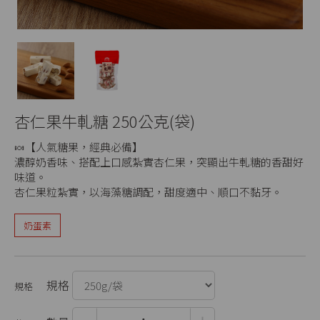
杏仁果牛軋糖 250公克(袋)
🍬【人氣糖果，經典必備】
濃醇奶香味、搭配上口感紮實杏仁果，突顯出牛軋糖的香甜好
味道。
杏仁果粒紮實，以海藻糖調配，甜度適中、順口不黏牙。
奶蛋素
規格