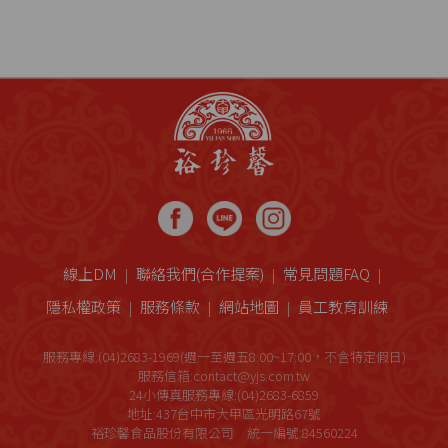
線上DM
聯絡我們(合作提案)
常見問題FAQ
隱私權政策
服務條款
網站地圖
員工教育訓練
服務專線:(04)2683-1969(週一至週五8:00~17:00，不含特定假日)
服務信箱:contact@yjs.com.tw
24小傳真服務專線:(04)2683-6859
地址:437台中市大甲區光明路67號
裕珍馨食品股份有限公司 統一編號:84560224