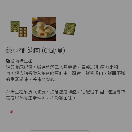
綠豆椪-滷肉 (6個/盒)
🎑滷肉綠豆椪
經典食感記憶，嚴選台灣三久無毒豬，自製1:3肥瘦肉比滷
肉，誘人脂香滲入綿密綠豆餡中，融合出鹹香順口、鹹甜不膩
的垂涎滋味，美味又安心。
⚠️綠豆椪酥皮以油皮、油酥層層堆疊，宅配途中若因碰撞導致
表皮脫落屬正常現象，不影響風味。
葷