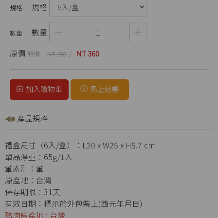
規格
數量
原價
NT 360
NT 390
加入購物車
馬上結帳
產品規格
禮盒尺寸（6入/盒）：L20 x W25 x H5.7 cm
單品淨重：65g/1入
葷素別：葷
原產地：台灣
保存期限：31天
有效日期：標示於外包裝上(西元年月日)
豬肉原產地 : 台灣