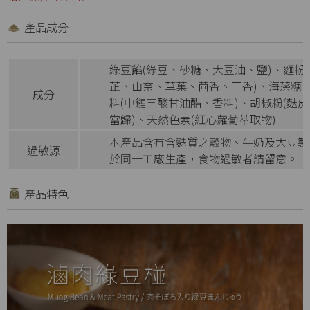
產品成分
綠豆餡(綠豆、砂糖、大豆油、鹽)、麵
芷、山奈、草菓、茴香、丁香)、海藻糖
成分
料(中鏈三酸甘油酯、香料)、胡椒粉(
當歸)、天然色素(紅心蘿蔔萃取物)
本產品含有含麩質之穀物、牛奶及大豆製
過敏源
於同一工廠生產，食物過敏者請留意。
產品特色