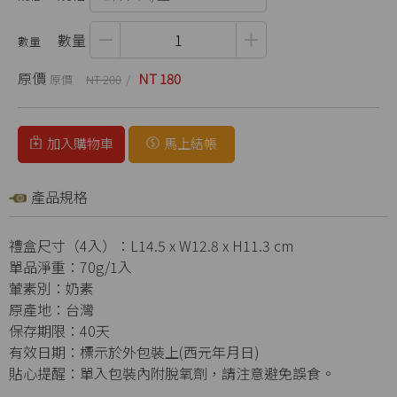
數量
原價
NT 180
NT 200
加入購物車
馬上結帳
產品規格
禮盒尺寸（4入）：L14.5 x W12.8 x H11.3 cm
單品淨重：70g/1入
葷素別：奶素
原產地：台灣
保存期限：40天
有效日期：標示於外包裝上(西元年月日)
貼心提醒：單入包裝內附脫氧劑，請注意避免誤食。