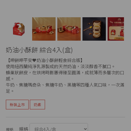
奶油小酥餅 綜合4入(盒)
【呷餅呷平安🧡奶油小酥餅輕食綜合版】
使用紐西蘭純淨乳源製成的天然奶油，淡淡醇香不膩口。
蜂巢狀餅皮，在烘烤時膨脹得臻至圓滿，成就薄而多層次的口
感。
牛奶、焦糖瑪奇朵、焦糖牛奶、黑糖等四種人氣口味，一次滿
足。
新裝上市
奶素
規格