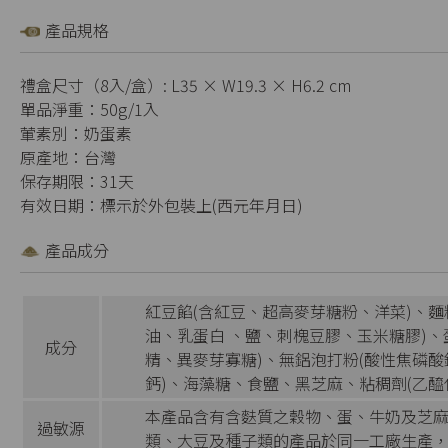
產品規格
禮盒尺寸（8入/盒）: L35 × W19.3 × H6.2 cm
單品淨重：50g/1入
葷素別：奶蛋素
原產地：台灣
保存期限：31天
有效日期：標示於外包裝上(西元年月日)
產品成分
紅豆餡(含紅豆、超高麥芽糖粉、洋菜)、麵
油、乳蛋白 、鹽、刺槐豆膠、玉米糖膠)、
成分
精、異麥芽寡糖)、無鋁泡打粉(酸性焦磷
鈣)、海藻糖、食鹽、黑芝麻、粘稠劑(乙醯
本產品含有含麩質之穀物、蛋、牛奶及芝
過敏源
類、大豆及種子類的產品於同一工廠生產