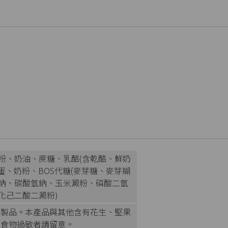
粉、奶油、蔗糖、乳酪(含乾酪、鮮奶
蛋、奶粉、BOS代糖(麥芽糖、麥芽糊
酸鈉、碳酸氫鈉、玉米澱粉、磷酸二氫
化己二酸二澱粉)
麻製品。本產品與其他含有花生、堅果
，食物過敏者請留意。