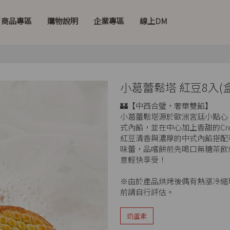
商品專區
購物說明
企業專區
線上DM
小葛蕾鬆塔 紅豆8入(盒
🏰【中西合璧，奢華雙餡】
小葛蕾鬆塔源於歐洲宮廷小點心
式內餡，並在中心加上香甜的Crea
紅豆清香與濃厚的中式內餡搭配著C
味蕾，品嚐餅前先喝口無糖茶飲
意輕快享受！
※由於產品烘烤後偶有熱漲冷縮
前請自行評估。
奶蛋素