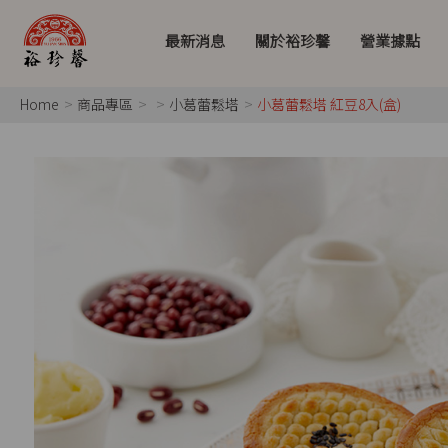
最新消息
關於裕珍馨
營業據點
Home
商品專區
小葛蕾鬆塔
小葛蕾鬆塔 紅豆8入(盒)