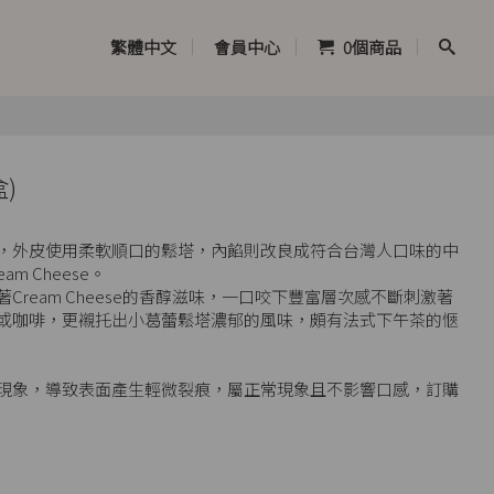
繁體中文
會員中心
0
個商品
)
，外皮使用柔軟順口的鬆塔，內餡則改良成符合台灣人口味的中
m Cheese。
ream Cheese的香醇滋味，一口咬下豐富層次感不斷刺激著
或咖啡，更襯托出小葛蕾鬆塔濃郁的風味，頗有法式下午茶的愜
現象，導致表面產生輕微裂痕，屬正常現象且不影響口感，訂購