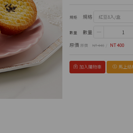
規格
數量
原價
NT 400
NT 440
加入購物車
馬上結